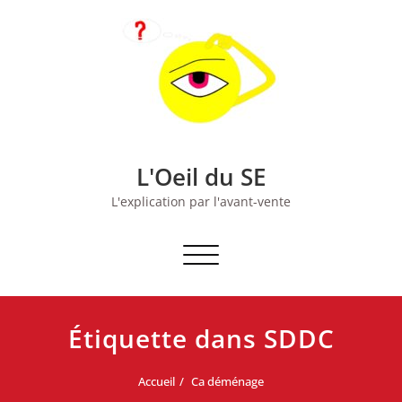
Skip
to
content
L'Oeil du SE
L'explication par l'avant-vente
Afficher/masquer
la
navigation
Étiquette dans SDDC
Accueil
Ca déménage