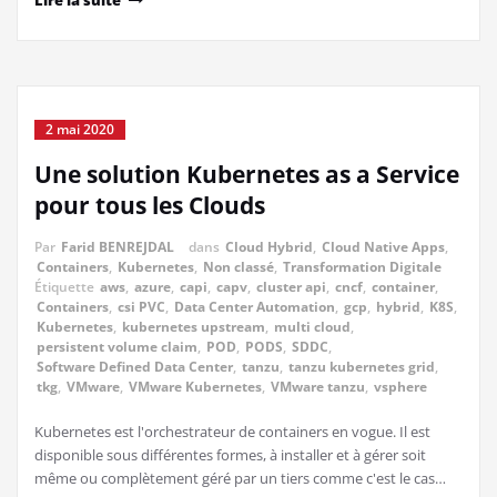
Lire la suite
2 mai 2020
Une solution Kubernetes as a Service
pour tous les Clouds
Par
Farid BENREJDAL
dans
Cloud Hybrid
,
Cloud Native Apps
,
Containers
,
Kubernetes
,
Non classé
,
Transformation Digitale
Étiquette
aws
,
azure
,
capi
,
capv
,
cluster api
,
cncf
,
container
,
Containers
,
csi PVC
,
Data Center Automation
,
gcp
,
hybrid
,
K8S
,
Kubernetes
,
kubernetes upstream
,
multi cloud
,
persistent volume claim
,
POD
,
PODS
,
SDDC
,
Software Defined Data Center
,
tanzu
,
tanzu kubernetes grid
,
tkg
,
VMware
,
VMware Kubernetes
,
VMware tanzu
,
vsphere
Kubernetes est l'orchestrateur de containers en vogue. Il est
disponible sous différentes formes, à installer et à gérer soit
même ou complètement géré par un tiers comme c'est le cas…