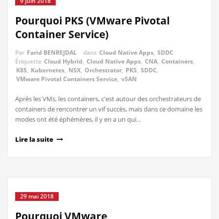
9 juin 2018
Pourquoi PKS (VMware Pivotal
Container Service)
Par
Farid BENREJDAL
dans
Cloud Native Apps
,
SDDC
Étiquette
Cloud Hybrid
,
Cloud Native Apps
,
CNA
,
Containers
,
K8S
,
Kubernetes
,
NSX
,
Orchestrator
,
PKS
,
SDDC
,
VMware Pivotal Containers Service
,
vSAN
Après les VMs, les containers, c'est autour des orchestrateurs de
containers de rencontrer un vif succès, mais dans ce domaine les
modes ont été éphémères, il y en a un qui…
Lire la suite
29 mai 2018
Pourquoi VMware