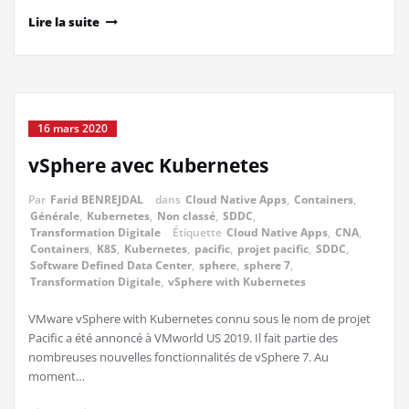
Lire la suite
16 mars 2020
vSphere avec Kubernetes
Par
Farid BENREJDAL
dans
Cloud Native Apps
,
Containers
,
Générale
,
Kubernetes
,
Non classé
,
SDDC
,
Transformation Digitale
Étiquette
Cloud Native Apps
,
CNA
,
Containers
,
K8S
,
Kubernetes
,
pacific
,
projet pacific
,
SDDC
,
Software Defined Data Center
,
sphere
,
sphere 7
,
Transformation Digitale
,
vSphere with Kubernetes
VMware vSphere with Kubernetes connu sous le nom de projet
Pacific a été annoncé à VMworld US 2019. Il fait partie des
nombreuses nouvelles fonctionnalités de vSphere 7. Au
moment…