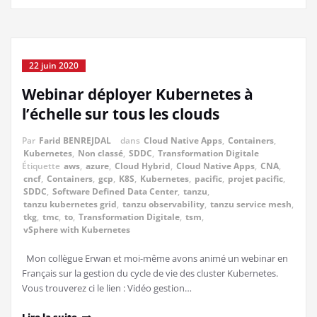
22 juin 2020
Webinar déployer Kubernetes à
l’échelle sur tous les clouds
Par
Farid BENREJDAL
dans
Cloud Native Apps
,
Containers
,
Kubernetes
,
Non classé
,
SDDC
,
Transformation Digitale
Étiquette
aws
,
azure
,
Cloud Hybrid
,
Cloud Native Apps
,
CNA
,
cncf
,
Containers
,
gcp
,
K8S
,
Kubernetes
,
pacific
,
projet pacific
,
SDDC
,
Software Defined Data Center
,
tanzu
,
tanzu kubernetes grid
,
tanzu observability
,
tanzu service mesh
,
tkg
,
tmc
,
to
,
Transformation Digitale
,
tsm
,
vSphere with Kubernetes
Mon collègue Erwan et moi-même avons animé un webinar en
Français sur la gestion du cycle de vie des cluster Kubernetes.
Vous trouverez ci le lien : Vidéo gestion…