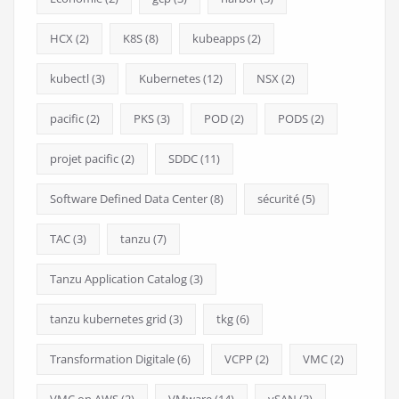
HCX
(2)
K8S
(8)
kubeapps
(2)
kubectl
(3)
Kubernetes
(12)
NSX
(2)
pacific
(2)
PKS
(3)
POD
(2)
PODS
(2)
projet pacific
(2)
SDDC
(11)
Software Defined Data Center
(8)
sécurité
(5)
TAC
(3)
tanzu
(7)
Tanzu Application Catalog
(3)
tanzu kubernetes grid
(3)
tkg
(6)
Transformation Digitale
(6)
VCPP
(2)
VMC
(2)