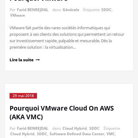
Par
Farid BENREJDAL
dans
Générale
Étiquette
SDDC
,
VMware
VMware fait partie des rares sociétés informatiques qui
proposent à ses clients des solutions qui permettent un retour
sur investissement rapide, palpable et mesurable. Dès la
première solution : la virtualisation…
Lire la suite
29 mai 2018
Pourquoi VMware Cloud On AWS
(AKA VMC)
Par
Farid BENREJDAL
dans
Cloud Hybrid
,
SDDC
Étiquette
Cloud Hybrid
,
SDDC
,
Software Defined Data Center
,
VMC
,