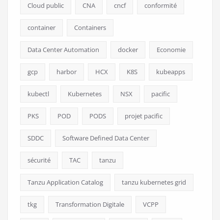
Cloud public
CNA
cncf
conformité
container
Containers
Data Center Automation
docker
Economie
gcp
harbor
HCX
K8S
kubeapps
kubectl
Kubernetes
NSX
pacific
PKS
POD
PODS
projet pacific
SDDC
Software Defined Data Center
sécurité
TAC
tanzu
Tanzu Application Catalog
tanzu kubernetes grid
tkg
Transformation Digitale
VCPP