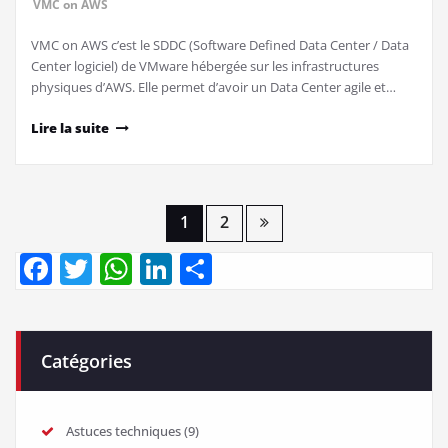
VMC on AWS
VMC on AWS c’est le SDDC (Software Defined Data Center / Data
Center logiciel) de VMware hébergée sur les infrastructures
physiques d’AWS. Elle permet d’avoir un Data Center agile et…
Lire la suite
Navigation
1
2
Facebook
Twitter
WhatsApp
LinkedIn
Partager
des
articles
Catégories
Astuces techniques
(9)