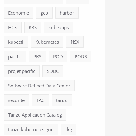
Economie
gcp
harbor
HCX
K8S
kubeapps
kubectl
Kubernetes
NSX
pacific
PKS
POD
PODS
projet pacific
SDDC
Software Defined Data Center
sécurité
TAC
tanzu
Tanzu Application Catalog
tanzu kubernetes grid
tkg