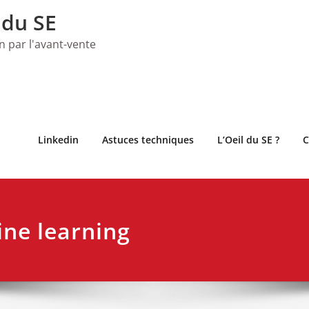
 du SE
on par l'avant-vente
Linkedin
Astuces techniques
L’Oeil du SE ?
C
ine learning