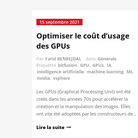
15 septembre 2021
Optimiser le coût d’usage
des GPUs
Par
Farid BENREJDAL
dans
Générale
Étiquette
bitfusion
,
GPU
,
GPUs
,
IA
,
intelligence artificielle
,
machine learning
,
ML
,
nvidia
,
vsphere
Les GPUs (Graphical Processing Unit) ont été
créés dans les années 70s pour accélérer la
création et la manipulation des images. Elles
ont vite été adoptées par les constructeurs de…
Lire la suite